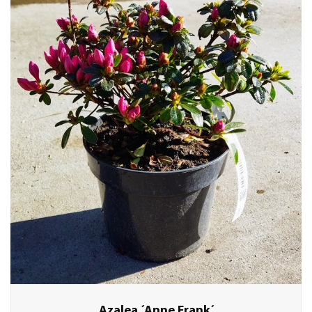
Azalea ´Anne Frank´