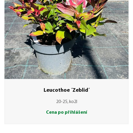
Leucothoe ´Zeblid´
20-25, ko2l
Cena po přihlášení