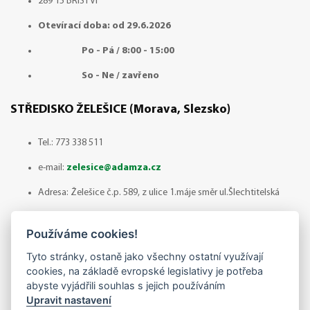
289 15 BŘÍSTVÍ
Otevírací doba: od 29.6.2026
Po - Pá / 8:00 - 15:00
So - Ne / zavřeno
STŘEDISKO ŽELEŠICE (Morava, Slezsko)
Tel.:
773 338 511
e-mail:
zelesice@adamza.cz
Adresa: Želešice č.p. 589, z ulice 1.máje směr ul.Šlechtitelská
664 43 ŽELEŠICE
Používáme cookies!
Otevírací doba: Červenec - odběr zboží pouze po
Tyto stránky, ostaně jako všechny ostatní využívají
předchozí domluvě!
cookies, na základě evropské legislativy je potřeba
abyste vyjádřili souhlas s jejich používáním
Po - Pá / 8:00 - 14:30
Upravit nastavení