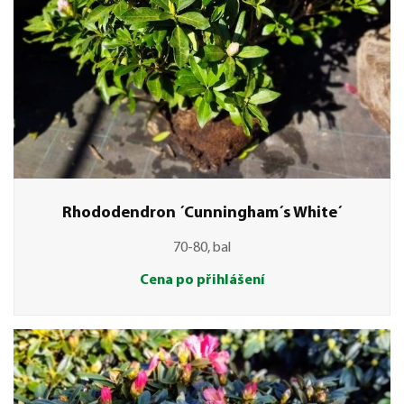
Rhododendron ´Cunningham´s White´
70-80, bal
Cena po přihlášení