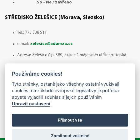
So - Ne / zavřeno
STŘEDISKO ŽELEŠICE (Morava, Slezsko)
Tel.:
773 338 511
e-mail:
zelesice@adamza.cz
Adresa: Želešice č.p. 589, z ulice 1.máje směr ul.Šlechtitelská
664 43 ŽELEŠICE
Používáme cookies!
Otevírací doba: Červenec - odběr zboží pouze po
Tyto stránky, ostaně jako všechny ostatní využívají
předchozí domluvě!
cookies, na základě evropské legislativy je potřeba
abyste vyjádřili souhlas s jejich používáním
Po - Pá / 8:00 - 14:30
Upravit nastavení
So -Ne / zavřeno
Příjmout vše
Zamítnout volitelné