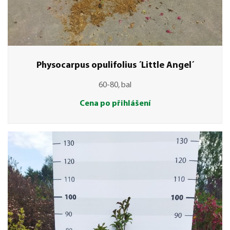
Physocarpus opulifolius ´Little Angel´
60-80, bal
Cena po přihlášení