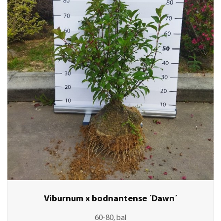
Viburnum x bodnantense ´Dawn´
60-80, bal