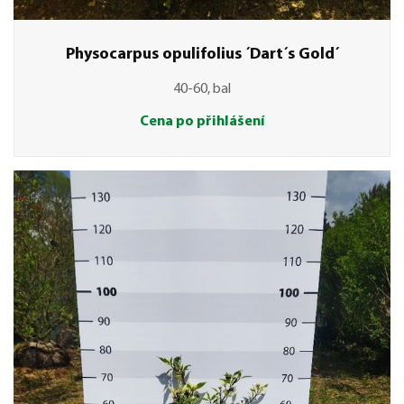
Physocarpus opulifolius ´Dart´s Gold´
40-60, bal
Cena po přihlášení