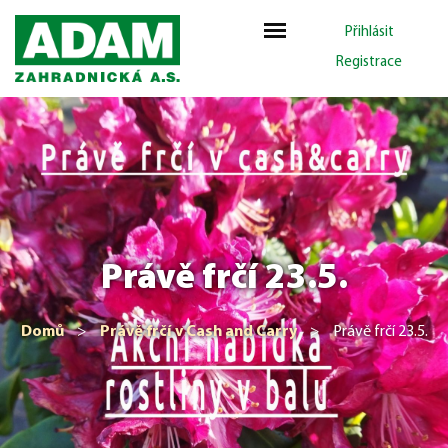
Přihlásit
Registrace
Právě frčí 23.5.
Domů
>
Právě frčí v Cash and Carry
>
Právě frčí 23.5.