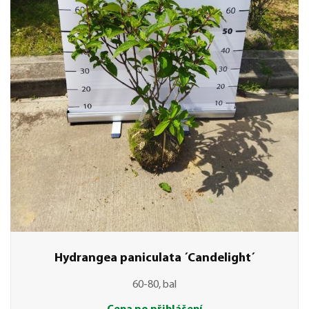
Hydrangea paniculata ´Candelight´
60-80, bal