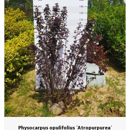
Physocarpus opulifolius ´Atropurpurea´