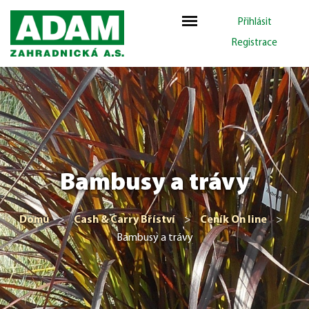
Přihlásit
Registrace
Bambusy a trávy
Domů
>
Cash & Carry Bříství
>
Ceník On line
>
Bambusy a trávy