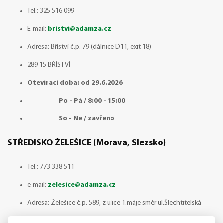
Tel.: 325 516 099
E-mail:
bristvi@adamza.cz
Adresa: Bříství č.p. 79 (dálnice D11, exit 18)
289 15 BŘÍSTVÍ
Otevírací doba: od 29.6.2026
Po - Pá / 8:00 - 15:00
So - Ne / zavřeno
STŘEDISKO ŽELEŠICE (Morava, Slezsko)
Tel.:
773 338 511
e-mail:
zelesice@adamza.cz
Adresa: Želešice č.p. 589, z ulice 1.máje směr ul.Šlechtitelská
664 43 ŽELEŠICE