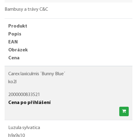
Bambusy a trávy C&C
Produkt
Popis
EAN
Obrázek
Cena
Carex laxiculmis ´Bunny Blue´
ko2l
2000000833521
Cena po přihlášení
Luzula sylvatica
h9x9x10