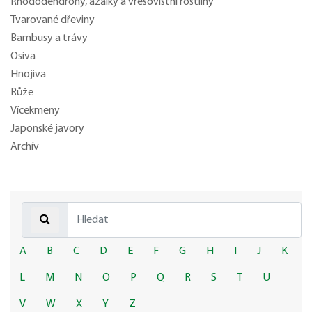
Rhododendrony, azalky a vřesovištní rostliny
Tvarované dřeviny
Bambusy a trávy
Osiva
Hnojiva
Růže
Vícekmeny
Japonské javory
Archív
A
B
C
D
E
F
G
H
I
J
K
L
M
N
O
P
Q
R
S
T
U
V
W
X
Y
Z