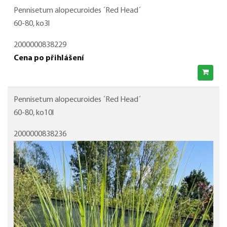
Pennisetum alopecuroides ´Red Head´
60-80, ko3l
2000000838229
Cena po přihlášení
Pennisetum alopecuroides ´Red Head´
60-80, ko10l
2000000838236