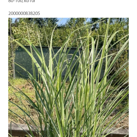
80-100, ko10l
2000000838205