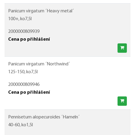
Panicum virgatum ´Heavy metal´
100+, ko7,5l
2000000809939
Cena po přihlášení
Panicum virgatum ´Northwind´
125-150, ko7,5l
2000000809946
Cena po přihlášení
Pennisetum alopecuroides ´Hameln´
40-60, ko1,5l