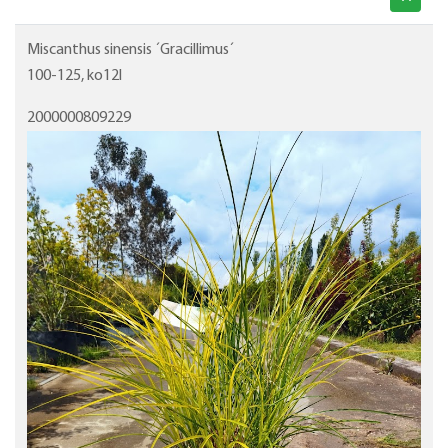
Miscanthus sinensis ´Gracillimus´
100-125, ko12l
2000000809229