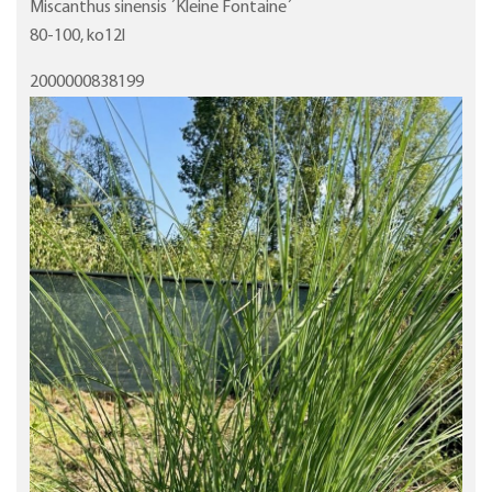
Miscanthus sinensis ´Kleine Fontaine´
80-100, ko12l
2000000838199