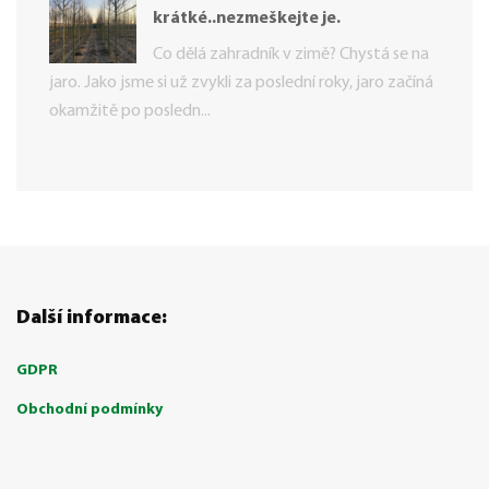
krátké..nezmeškejte je.
Co dělá zahradník v zimě? Chystá se na
jaro. Jako jsme si už zvykli za poslední roky, jaro začíná
okamžitě po posledn...
Další informace:
GDPR
Obchodní podmínky