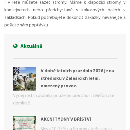
I v létě můžete sázet stromy. Máme k dispozici stromy v
kontejnerech nebo předchystané v kokosových balech v
zakládkách. Pokud potřebujete dokončit zakázky, neváhejte a
pošlete nám poptávku.
Aktuálně
V době letních prázdnin 2026 je na
středisku v Želešicích letní,
omezený provoz.
Výdej rostlin probíhá pouze po předchozí telefonické
domluvě....
AKČNÍ TÝDNY V BŘÍSTVÍ
Slevy 10-15% na Stromy a keře v balu....