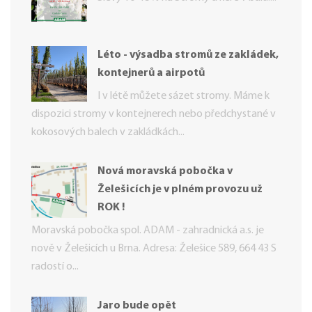
Léto - výsadba stromů ze zakládek,
kontejnerů a airpotů
I v létě můžete sázet stromy. Máme k
dispozici stromy v kontejnerech nebo předchystané v
kokosových balech v zakládkách...
Nová moravská pobočka v
Želešicích je v plném provozu už
ROK !
Moravská pobočka spol. ADAM - zahradnická a.s. je
nově v Želešicích u Brna. Adresa: Želešice 589, 664 43 S
radostí o...
Jaro bude opět