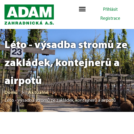
Přihlásit
Registrace
Léto - výsadba stromů ze
zakládek, kontejnerů a
airpotů
Domů
>
Aktuálně
>
Léto - výsadba stromů ze zakládek, kontejnerů a airpotů