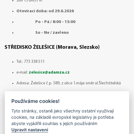
289 15 BŘÍSTVÍ
Otevírací doba: od 29.6.2026
Po - Pá / 8:00 - 15:00
So - Ne / zavřeno
STŘEDISKO ŽELEŠICE (Morava, Slezsko)
Tel.:
773 338 511
e-mail:
zelesice@adamza.cz
Adresa: Želešice č.p. 589, z ulice 1.máje směr ul.Šlechtitelská
664 43 ŽELEŠICE
Používáme cookies!
Otevírací doba: Červenec - odběr zboží pouze po
Tyto stránky, ostaně jako všechny ostatní využívají
předchozí domluvě!
cookies, na základě evropské legislativy je potřeba
abyste vyjádřili souhlas s jejich používáním
Po - Pá / 8:00 - 14:30
Upravit nastavení