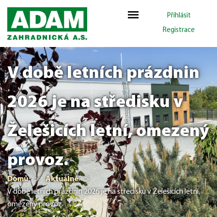
Přihlásit
Registrace
V době letních prázdnin
2026 je na středisku v
Želešicích letní, omezený
provoz.
Domů
>
Aktuálně
>
V době letních prázdnin 2026 je na středisku v Želešicích letní,
omezený provoz.