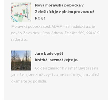
Nová moravská pobočka v
Želešicích je v plném provozu už
ROK !
Moravská pobočka spol. ADAM - zahradnická a.s. je
nově v Želešicích u Brna. Adresa: Želešice 589, 664 43 S
radostí o...
Jaro bude opět
krátké..nezmeškejte je.
Co dělá zahradník v zimě? Chystá se na
jaro. Jako jsme si už zvykli za poslední roky, jaro začíná
okamžitě po posledn...