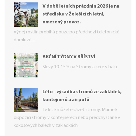
V době letních prázdnin 2026 je na
středisku v Želešicích letní,
omezený provoz.
Výdej rostlin probíhá pouze po předchozí telefonické
domluvě....
AKČNÍ TÝDNY V BŘÍSTVÍ
Slevy 10-15% na Stromy a keře v balu....
Léto - výsadba stromů ze zakládek,
kontejnerů a airpotů
I v létě můžete sázet stromy. Máme k
dispozici stromy v kontejnerech nebo předchystané v
kokosových balech v zakládkách...