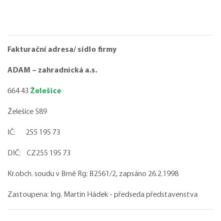
Fakturační adresa/ sídlo firmy
ADAM – zahradnická a.s.
664 43
Želešice
Želešice 589
IČ: 255 195 73
DIČ: CZ255 195 73
Kr.obch. soudu v Brně Rg: B2561/2, zapsáno 26.2.1998
Zastoupena: Ing. Martin Hádek - předseda představenstva