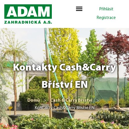
Přihlásit
Registrace
Kontakty Cash&Carry
Bříství EN
Domů
>
Cash & Carry Bříství
>
Kontakty Cash&Carry Bříství EN