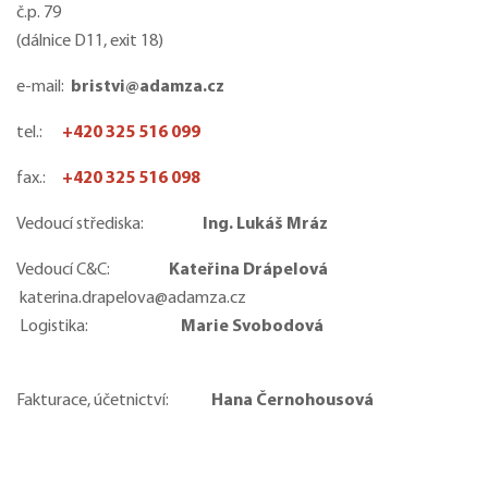
č.p. 79
(dálnice D11, exit 18)
e-mail:
bristvi@adamza.cz
tel.:
+420 325 516 099
fax.:
+420 325 516 098
Vedoucí střediska:
Ing. Lukáš Mráz
Vedoucí C&C:
Kateřina Drápelová
katerina.drapelova@adamza.cz
Logistika:
Marie Svobodová
Fakturace, účetnictví:
Hana Černohousová