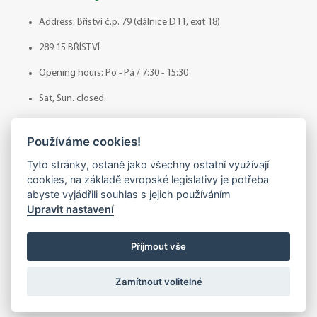
Address: Bříství č.p. 79 (dálnice D11, exit 18)
289 15 BŘÍSTVÍ
Opening hours: Po - Pá / 7:30 - 15:30
Sat, Sun. closed.
SALES CENTRE ZELESICE
Používáme cookies!
Tyto stránky, ostaně jako všechny ostatní využívají
Telephone No.: +420 773 338 511
cookies, na základě evropské legislativy je potřeba
e-mail:
zelesice@adamza.cz
abyste vyjádřili souhlas s jejich používáním
Upravit nastavení
Address: Želešice 589
664 43 ŽELEŠICE
Příjmout vše
Opening hours: Po - Pá / 7:30 - 15:30
Zamítnout volitelné
Sat., Sun. closed.