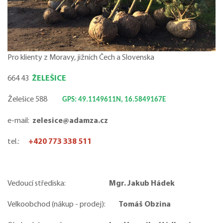
Pro klienty z Moravy, jižních Čech a Slovenska
664 43
ŽELEŠICE
Želešice 588
GPS: 49.11
49611N, 16.5849167E
e-mail:
zelesice@adamza.cz
tel.:
+420 773 338 511
Vedoucí střediska:
Mgr. Jakub Hádek
Velkoobchod (nákup - prodej):
Tomáš Obzina