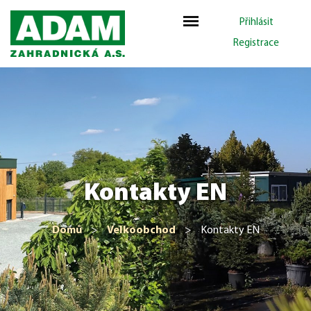
Přihlásit
Registrace
Kontakty EN
Domů
>
Velkoobchod
>
Kontakty EN