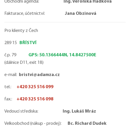
Obchodní agenda:
Ing. Veronika Hádková
Fakturace, účetnictví:
Jana Obzinová
Pro klienty z Čech
289 15
BŘÍSTVÍ
č.p. 79
GPS: 50.1366444N, 14.8427500E
(dálnice D11, exit 18)
e-mail:
bristvi@adamza.cz
tel.:
+420 325 516 099
fax.:
+420 325 516 098
Vedoucí střediska:
Ing. Lukáš Mráz
Velkoobchod (nákup - prodej):
Bc. Richard Dudek