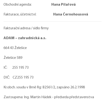
Obchodní agenda:
Hana Pilařová
Fakturace, účetnictví:
Hana Černohousová
Fakturační adresa / sídlo firmy
ADAM – zahradnická a.s.
664 43 Želešice
Želešice 589
IČ: 255 195 73
DIČ: CZ255 195 73
Kr.obch. soudu v Brně Rg: B2561/2, zapsáno 26.2.1998
Zastoupena: Ing. Martin Hádek - předseda představenstva