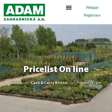
Přihlásit
Registrace
Pricelist On line
Domů
>
Cash & Carry Bříství
>
Pricelist On line