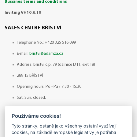
Bussines terms and conditions
Inviting VH10.6.19
SALES CENTRE BŘÍSTVÍ
Telephone No.: +420 325 516 099
E-mail:
bristvi@adamza.cz
Address: Bříství č.p. 79 (dálnice D11, exit 18)
289 15 BŘÍSTVÍ
Opening hours: Po - Pá / 7:30 - 15:30
Sat, Sun. closed.
SALES CENTRE ZELESICE
Používáme cookies!
Tyto stránky, ostaně jako všechny ostatní využívají
Telephone No.: +420 773 338 511
cookies, na základě evropské legislativy je potřeba