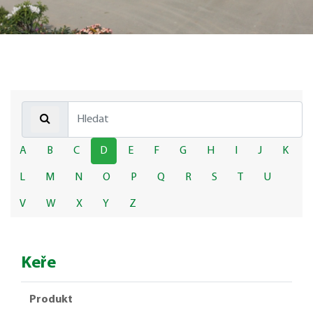
A
B
C
D
E
F
G
H
I
J
K
L
M
N
O
P
Q
R
S
T
U
V
W
X
Y
Z
Keře
Produkt